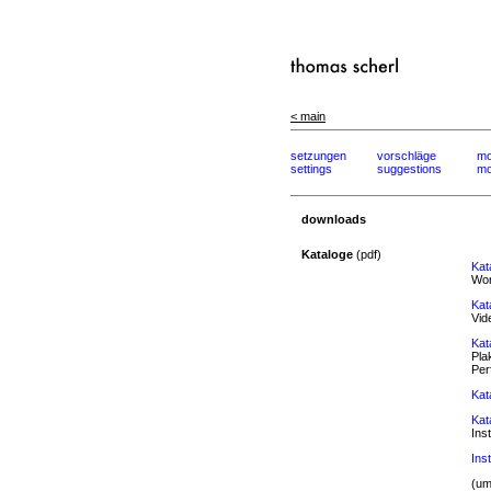
< main
setzungen
vorschläge
mo
settings
suggestions
mo
downloads
Kataloge
(pdf)
Kat
Wor
Kat
Vid
Kat
Pla
Per
Kat
Kat
Ins
Ins
(um