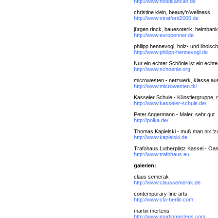
http://www.hotelcancan.de
christine klein, beauty'n'wellness
http://www.stratford2000.de
jürgen rinck, bauesoterik, heimban
http://www.europenner.de
philipp hennevogl, holz- und linolsch
http://www.philipp-hennevogl.de
Nur ein echter Schönle ist ein echte
http://www.schoenle.org
microwesten - netzwerk, klasse au
http://www.microwesten.tk/
Kasseler Schule - Künstlergruppe, r
http://www.kasseler-schule.de/
Peter Angermann - Maler, sehr gut
http://polka.de/
Thomas Kapielski - muß man nix 'z
http://www.kapielski.de
Trafohaus Lutherplatz Kassel - Oas
http://www.trafohaus.eu
galerien:
claus semerak
http://www.claussemerak.de
contemporary fine arts
http://www.cfa-berlin.com
martin mertens
http://www.martinmertens.com