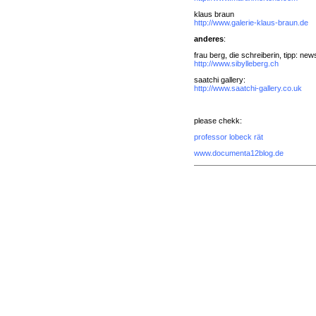
klaus braun
http://www.galerie-klaus-braun.de
anderes
:
frau berg, die schreiberin, tipp: new
http://www.sibylleberg.ch
saatchi gallery:
http://www.saatchi-gallery.co.uk
please chekk:
professor lobeck rät
www.documenta12blog.de