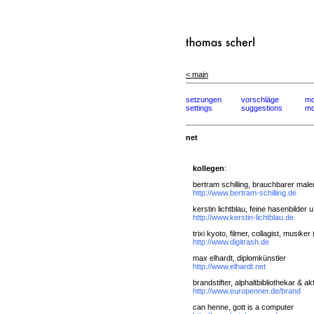
< main
setzungen
vorschläge
mo
settings
suggestions
mo
net
kollegen
:
bertram schilling, brauchbarer male
http://www.bertram-schilling.de
kerstin lichtblau, feine hasenbilder u
http://www.kerstin-lichtblau.de
trixi kyoto, filmer, collagist, musiker (
http://www.digitrash.de
max elhardt, diplomkünstler
http://www.elhardt.net
brandstifter, alphaltbibliothekar & akt
http://www.europenner.de/brand
can henne, gott is a computer